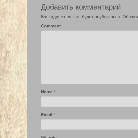
Добавить комментарий
Ваш адрес email не будет опубликован.
Обязат
Comment
Name
*
Email
*
Website