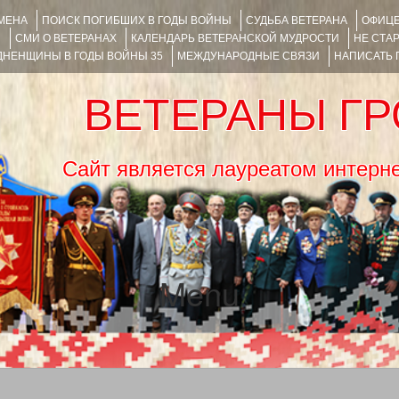
ИМЕНА
ПОИСК ПОГИБШИХ В ГОДЫ ВОЙНЫ
СУДЬБА ВЕТЕРАНА
ОФИЦЕ
Я
СМИ О ВЕТЕРАНАХ
КАЛЕНДАРЬ ВЕТЕРАНСКОЙ МУДРОСТИ
НЕ СТА
НЕНЩИНЫ В ГОДЫ ВОЙНЫ 35
МЕЖДУНАРОДНЫЕ СВЯЗИ
НАПИСАТЬ
ВЕТЕРАНЫ Г
Сайт является лауреатом ин
Menu
SKIP TO CONTENT