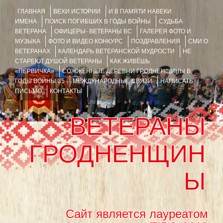
ГЛАВНАЯ
ВЕХИ ИСТОРИИ
И В ПАМЯТИ НАВЕКИ
ИМЕНА
ПОИСК ПОГИБШИХ В ГОДЫ ВОЙНЫ
СУДЬБА
ВЕТЕРАНА
ОФИЦЕРЫ- ВЕТЕРАНЫ ВС
ГАЛЕРЕЯ ФОТО И
МУЗЫКА
ФОТО И ВИДЕО КОНКУРС
ПОЗДРАВЛЕНИЯ
СМИ О
ВЕТЕРАНАХ
КАЛЕНДАРЬ ВЕТЕРАНСКОЙ МУДРОСТИ
НЕ
СТАРЕЮТ ДУШОЙ ВЕТЕРАНЫ
КАК ЖИВЁШЬ
«ПЕРВИЧКА»
СОЖЖЁННЫЕ ДЕРЕВНИ ГРОДНЕНЩИНЫ В
ГОДЫ ВОЙНЫ 35
МЕЖДУНАРОДНЫЕ СВЯЗИ
НАПИСАТЬ
ПИСЬМО
КОНТАКТЫ
ВЕТЕРАНЫ
ГРОДНЕНЩИН
Ы
Сайт является лауреатом