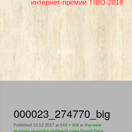
интернет-премии TIBO-2018
SKIP TO CONTENT
MENU
000023_274770_big
Published
13.12.2017
at
643 × 358
in
Изучаем
историю родной и любимой нами Белой Руси.