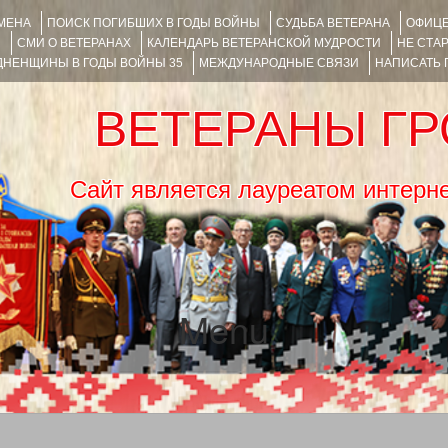
ИМЕНА
ПОИСК ПОГИБШИХ В ГОДЫ ВОЙНЫ
СУДЬБА ВЕТЕРАНА
ОФИЦЕ
Я
СМИ О ВЕТЕРАНАХ
КАЛЕНДАРЬ ВЕТЕРАНСКОЙ МУДРОСТИ
НЕ СТА
НЕНЩИНЫ В ГОДЫ ВОЙНЫ 35
МЕЖДУНАРОДНЫЕ СВЯЗИ
НАПИСАТЬ
ВЕТЕРАНЫ Г
Сайт является лауреатом ин
Menu
SKIP TO CONTENT