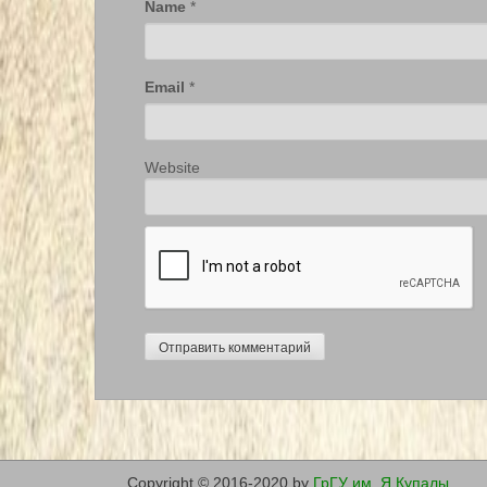
Name
*
Email
*
Website
Copyright © 2016-2020 by
ГрГУ им. Я.Купалы