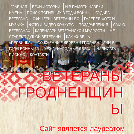
ГЛАВНАЯ
ВЕХИ ИСТОРИИ
И В ПАМЯТИ НАВЕКИ
ИМЕНА
ПОИСК ПОГИБШИХ В ГОДЫ ВОЙНЫ
СУДЬБА
ВЕТЕРАНА
ОФИЦЕРЫ- ВЕТЕРАНЫ ВС
ГАЛЕРЕЯ ФОТО И
МУЗЫКА
ФОТО И ВИДЕО КОНКУРС
ПОЗДРАВЛЕНИЯ
СМИ О
ВЕТЕРАНАХ
КАЛЕНДАРЬ ВЕТЕРАНСКОЙ МУДРОСТИ
НЕ
СТАРЕЮТ ДУШОЙ ВЕТЕРАНЫ
КАК ЖИВЁШЬ
«ПЕРВИЧКА»
СОЖЖЁННЫЕ ДЕРЕВНИ ГРОДНЕНЩИНЫ В
ГОДЫ ВОЙНЫ 35
МЕЖДУНАРОДНЫЕ СВЯЗИ
НАПИСАТЬ
ПИСЬМО
КОНТАКТЫ
ВЕТЕРАНЫ
ГРОДНЕНЩИН
Ы
Сайт является лауреатом