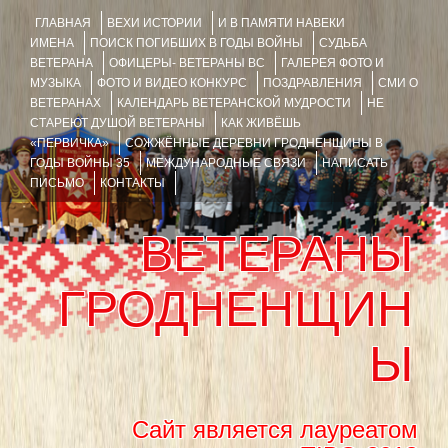
ГЛАВНАЯ
ВЕХИ ИСТОРИИ
И В ПАМЯТИ НАВЕКИ
ИМЕНА
ПОИСК ПОГИБШИХ В ГОДЫ ВОЙНЫ
СУДЬБА
ВЕТЕРАНА
ОФИЦЕРЫ- ВЕТЕРАНЫ ВС
ГАЛЕРЕЯ ФОТО И
МУЗЫКА
ФОТО И ВИДЕО КОНКУРС
ПОЗДРАВЛЕНИЯ
СМИ О
ВЕТЕРАНАХ
КАЛЕНДАРЬ ВЕТЕРАНСКОЙ МУДРОСТИ
НЕ
СТАРЕЮТ ДУШОЙ ВЕТЕРАНЫ
КАК ЖИВЁШЬ
«ПЕРВИЧКА»
СОЖЖЁННЫЕ ДЕРЕВНИ ГРОДНЕНЩИНЫ В
ГОДЫ ВОЙНЫ 35
МЕЖДУНАРОДНЫЕ СВЯЗИ
НАПИСАТЬ
ПИСЬМО
КОНТАКТЫ
ВЕТЕРАНЫ
ГРОДНЕНЩИН
Ы
Сайт является лауреатом