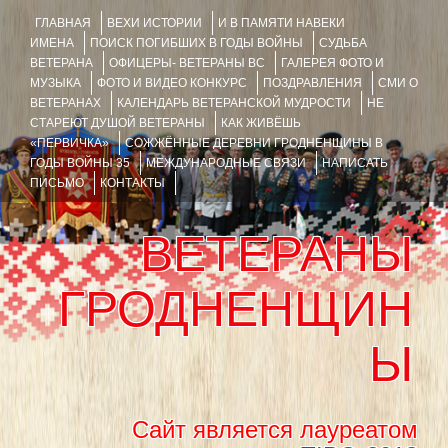
ГЛАВНАЯ
ВЕХИ ИСТОРИИ
И В ПАМЯТИ НАВЕКИ
ИМЕНА
ПОИСК ПОГИБШИХ В ГОДЫ ВОЙНЫ
СУДЬБА
ВЕТЕРАНА
ОФИЦЕРЫ- ВЕТЕРАНЫ ВС
ГАЛЕРЕЯ ФОТО И
МУЗЫКА
ФОТО И ВИДЕО КОНКУРС
ПОЗДРАВЛЕНИЯ
СМИ О
ВЕТЕРАНАХ
КАЛЕНДАРЬ ВЕТЕРАНСКОЙ МУДРОСТИ
НЕ
СТАРЕЮТ ДУШОЙ ВЕТЕРАНЫ
КАК ЖИВЁШЬ
«ПЕРВИЧКА»
СОЖЖЁННЫЕ ДЕРЕВНИ ГРОДНЕНЩИНЫ В
ГОДЫ ВОЙНЫ 35
МЕЖДУНАРОДНЫЕ СВЯЗИ
НАПИСАТЬ
ПИСЬМО
КОНТАКТЫ
ВЕТЕРАНЫ
ГРОДНЕНЩИН
Ы
Сайт является лауреатом