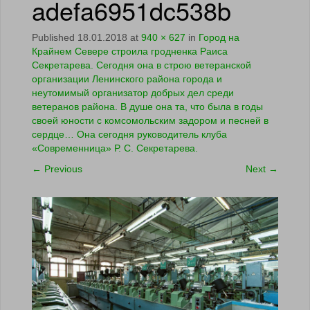
adefa6951dc538b
Published
18.01.2018
at
940 × 627
in
Город на
Крайнем Севере строила гродненка Раиса
Секретарева. Сегодня она в строю ветеранской
организации Ленинского района города и
неутомимый организатор добрых дел среди
ветеранов района. В душе она та, что была в годы
своей юности с комсомольским задором и песней в
сердце… Она сегодня руководитель клуба
«Современница» Р. С. Секретарева.
←
Previous
Next
→