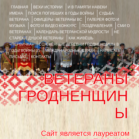
ГЛАВНАЯ
ВЕХИ ИСТОРИИ
И В ПАМЯТИ НАВЕКИ
ИМЕНА
ПОИСК ПОГИБШИХ В ГОДЫ ВОЙНЫ
СУДЬБА
ВЕТЕРАНА
ОФИЦЕРЫ- ВЕТЕРАНЫ ВС
ГАЛЕРЕЯ ФОТО И
МУЗЫКА
ФОТО И ВИДЕО КОНКУРС
ПОЗДРАВЛЕНИЯ
СМИ О
ВЕТЕРАНАХ
КАЛЕНДАРЬ ВЕТЕРАНСКОЙ МУДРОСТИ
НЕ
СТАРЕЮТ ДУШОЙ ВЕТЕРАНЫ
КАК ЖИВЁШЬ
«ПЕРВИЧКА»
СОЖЖЁННЫЕ ДЕРЕВНИ ГРОДНЕНЩИНЫ В
ГОДЫ ВОЙНЫ 35
МЕЖДУНАРОДНЫЕ СВЯЗИ
НАПИСАТЬ
ПИСЬМО
КОНТАКТЫ
ВЕТЕРАНЫ
ГРОДНЕНЩИН
Ы
Сайт является лауреатом