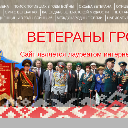
ИМЕНА
ПОИСК ПОГИБШИХ В ГОДЫ ВОЙНЫ
СУДЬБА ВЕТЕРАНА
ОФИЦЕ
Я
СМИ О ВЕТЕРАНАХ
КАЛЕНДАРЬ ВЕТЕРАНСКОЙ МУДРОСТИ
НЕ СТА
НЕНЩИНЫ В ГОДЫ ВОЙНЫ 35
МЕЖДУНАРОДНЫЕ СВЯЗИ
НАПИСАТЬ
ВЕТЕРАНЫ Г
Сайт является лауреатом ин
Menu
SKIP TO CONTENT