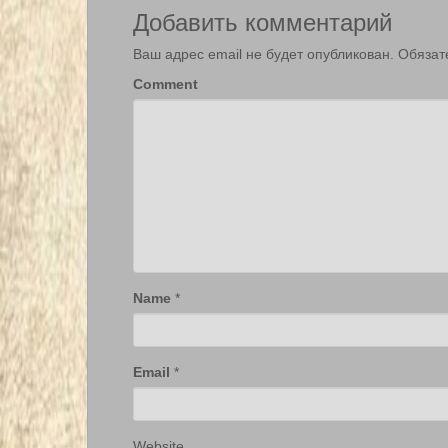
Добавить комментарий
Ваш адрес email не будет опубликован.
Обязат
Comment
Name
*
Email
*
Website