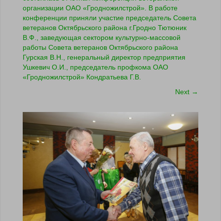
организации ОАО «Гродножилстрой». В работе
конференции приняли участие председатель Совета
ветеранов Октябрьского района г.Гродно Тютюник
В.Ф., заведующая сектором культурно-массовой
работы Совета ветеранов Октябрьского района
Гурская В.Н., генеральный директор предприятия
Ушкевич О.И., председатель профкома ОАО
«Гродножилстрой» Кондратьева Г.В.
Next
→