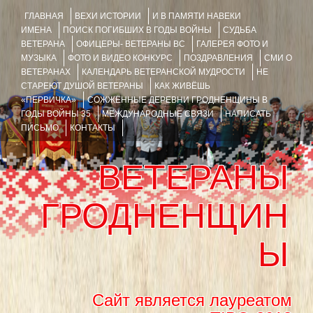
ГЛАВНАЯ
ВЕХИ ИСТОРИИ
И В ПАМЯТИ НАВЕКИ
ИМЕНА
ПОИСК ПОГИБШИХ В ГОДЫ ВОЙНЫ
СУДЬБА
ВЕТЕРАНА
ОФИЦЕРЫ- ВЕТЕРАНЫ ВС
ГАЛЕРЕЯ ФОТО И
МУЗЫКА
ФОТО И ВИДЕО КОНКУРС
ПОЗДРАВЛЕНИЯ
СМИ О
ВЕТЕРАНАХ
КАЛЕНДАРЬ ВЕТЕРАНСКОЙ МУДРОСТИ
НЕ
СТАРЕЮТ ДУШОЙ ВЕТЕРАНЫ
КАК ЖИВЁШЬ
«ПЕРВИЧКА»
СОЖЖЁННЫЕ ДЕРЕВНИ ГРОДНЕНЩИНЫ В
ГОДЫ ВОЙНЫ 35
МЕЖДУНАРОДНЫЕ СВЯЗИ
НАПИСАТЬ
ПИСЬМО
КОНТАКТЫ
ВЕТЕРАНЫ
ГРОДНЕНЩИН
Ы
Сайт является лауреатом