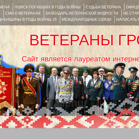
ИМЕНА
ПОИСК ПОГИБШИХ В ГОДЫ ВОЙНЫ
СУДЬБА ВЕТЕРАНА
ОФИЦЕ
Я
СМИ О ВЕТЕРАНАХ
КАЛЕНДАРЬ ВЕТЕРАНСКОЙ МУДРОСТИ
НЕ СТА
НЕНЩИНЫ В ГОДЫ ВОЙНЫ 35
МЕЖДУНАРОДНЫЕ СВЯЗИ
НАПИСАТЬ
ВЕТЕРАНЫ Г
Сайт является лауреатом ин
Menu
SKIP TO CONTENT