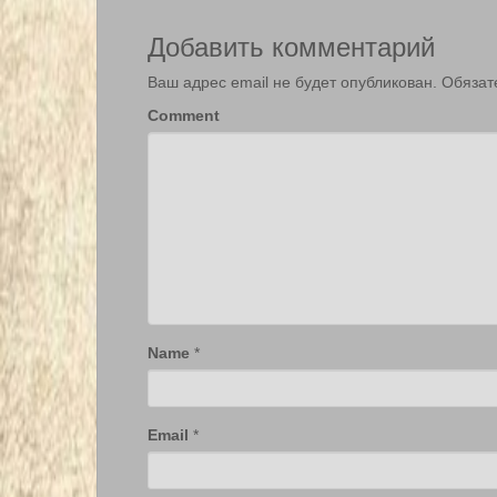
Добавить комментарий
Ваш адрес email не будет опубликован.
Обязат
Comment
Name
*
Email
*