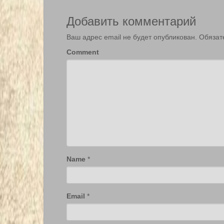
Добавить комментарий
Ваш адрес email не будет опубликован.
Обязат
Comment
Name
*
Email
*