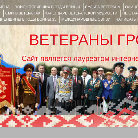
ИМЕНА
ПОИСК ПОГИБШИХ В ГОДЫ ВОЙНЫ
СУДЬБА ВЕТЕРАНА
ОФИЦЕ
Я
СМИ О ВЕТЕРАНАХ
КАЛЕНДАРЬ ВЕТЕРАНСКОЙ МУДРОСТИ
НЕ СТА
НЕНЩИНЫ В ГОДЫ ВОЙНЫ 35
МЕЖДУНАРОДНЫЕ СВЯЗИ
НАПИСАТЬ
ВЕТЕРАНЫ Г
Сайт является лауреатом ин
Menu
SKIP TO CONTENT