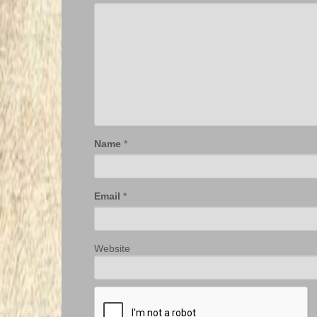
Name
*
Email
*
Website