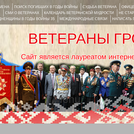
ИМЕНА
ПОИСК ПОГИБШИХ В ГОДЫ ВОЙНЫ
СУДЬБА ВЕТЕРАНА
ОФИЦЕ
Я
СМИ О ВЕТЕРАНАХ
КАЛЕНДАРЬ ВЕТЕРАНСКОЙ МУДРОСТИ
НЕ СТА
НЕНЩИНЫ В ГОДЫ ВОЙНЫ 35
МЕЖДУНАРОДНЫЕ СВЯЗИ
НАПИСАТЬ
ВЕТЕРАНЫ Г
Сайт является лауреатом ин
Menu
SKIP TO CONTENT