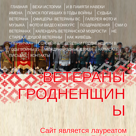
ГЛАВНАЯ
ВЕХИ ИСТОРИИ
И В ПАМЯТИ НАВЕКИ
ИМЕНА
ПОИСК ПОГИБШИХ В ГОДЫ ВОЙНЫ
СУДЬБА
ВЕТЕРАНА
ОФИЦЕРЫ- ВЕТЕРАНЫ ВС
ГАЛЕРЕЯ ФОТО И
МУЗЫКА
ФОТО И ВИДЕО КОНКУРС
ПОЗДРАВЛЕНИЯ
СМИ О
ВЕТЕРАНАХ
КАЛЕНДАРЬ ВЕТЕРАНСКОЙ МУДРОСТИ
НЕ
СТАРЕЮТ ДУШОЙ ВЕТЕРАНЫ
КАК ЖИВЁШЬ
«ПЕРВИЧКА»
СОЖЖЁННЫЕ ДЕРЕВНИ ГРОДНЕНЩИНЫ В
ГОДЫ ВОЙНЫ 35
МЕЖДУНАРОДНЫЕ СВЯЗИ
НАПИСАТЬ
ПИСЬМО
КОНТАКТЫ
ВЕТЕРАНЫ
ГРОДНЕНЩИН
Ы
Сайт является лауреатом