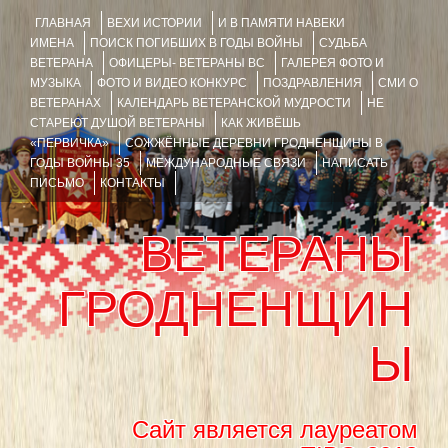
ГЛАВНАЯ
ВЕХИ ИСТОРИИ
И В ПАМЯТИ НАВЕКИ
ИМЕНА
ПОИСК ПОГИБШИХ В ГОДЫ ВОЙНЫ
СУДЬБА
ВЕТЕРАНА
ОФИЦЕРЫ- ВЕТЕРАНЫ ВС
ГАЛЕРЕЯ ФОТО И
МУЗЫКА
ФОТО И ВИДЕО КОНКУРС
ПОЗДРАВЛЕНИЯ
СМИ О
ВЕТЕРАНАХ
КАЛЕНДАРЬ ВЕТЕРАНСКОЙ МУДРОСТИ
НЕ
СТАРЕЮТ ДУШОЙ ВЕТЕРАНЫ
КАК ЖИВЁШЬ
«ПЕРВИЧКА»
СОЖЖЁННЫЕ ДЕРЕВНИ ГРОДНЕНЩИНЫ В
ГОДЫ ВОЙНЫ 35
МЕЖДУНАРОДНЫЕ СВЯЗИ
НАПИСАТЬ
ПИСЬМО
КОНТАКТЫ
ВЕТЕРАНЫ
ГРОДНЕНЩИН
Ы
Сайт является лауреатом