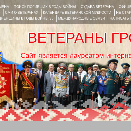
ИМЕНА
ПОИСК ПОГИБШИХ В ГОДЫ ВОЙНЫ
СУДЬБА ВЕТЕРАНА
ОФИЦЕ
Я
СМИ О ВЕТЕРАНАХ
КАЛЕНДАРЬ ВЕТЕРАНСКОЙ МУДРОСТИ
НЕ СТА
НЕНЩИНЫ В ГОДЫ ВОЙНЫ 35
МЕЖДУНАРОДНЫЕ СВЯЗИ
НАПИСАТЬ
ВЕТЕРАНЫ Г
Сайт является лауреатом ин
Menu
SKIP TO CONTENT