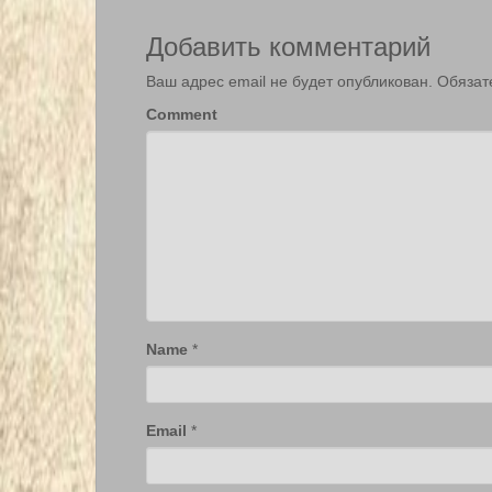
Добавить комментарий
Ваш адрес email не будет опубликован.
Обязат
Comment
Name
*
Email
*