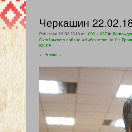
Черкашин 22.02.1
Published
23.02.2018
at
1000 × 667
in
Долгожда
Октябрьского района и библиотеке №10 г. Гро
ВС РБ.
←
Previous