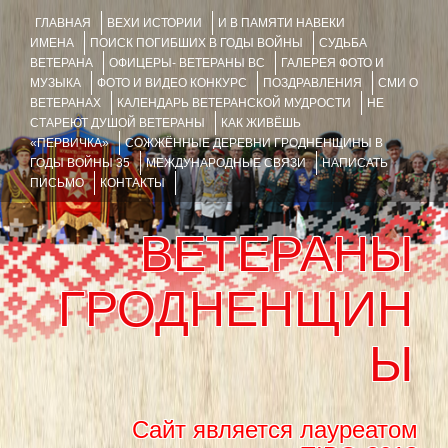
ГЛАВНАЯ
ВЕХИ ИСТОРИИ
И В ПАМЯТИ НАВЕКИ
ИМЕНА
ПОИСК ПОГИБШИХ В ГОДЫ ВОЙНЫ
СУДЬБА
ВЕТЕРАНА
ОФИЦЕРЫ- ВЕТЕРАНЫ ВС
ГАЛЕРЕЯ ФОТО И
МУЗЫКА
ФОТО И ВИДЕО КОНКУРС
ПОЗДРАВЛЕНИЯ
СМИ О
ВЕТЕРАНАХ
КАЛЕНДАРЬ ВЕТЕРАНСКОЙ МУДРОСТИ
НЕ
СТАРЕЮТ ДУШОЙ ВЕТЕРАНЫ
КАК ЖИВЁШЬ
«ПЕРВИЧКА»
СОЖЖЁННЫЕ ДЕРЕВНИ ГРОДНЕНЩИНЫ В
ГОДЫ ВОЙНЫ 35
МЕЖДУНАРОДНЫЕ СВЯЗИ
НАПИСАТЬ
ПИСЬМО
КОНТАКТЫ
ВЕТЕРАНЫ
ГРОДНЕНЩИН
Ы
Сайт является лауреатом