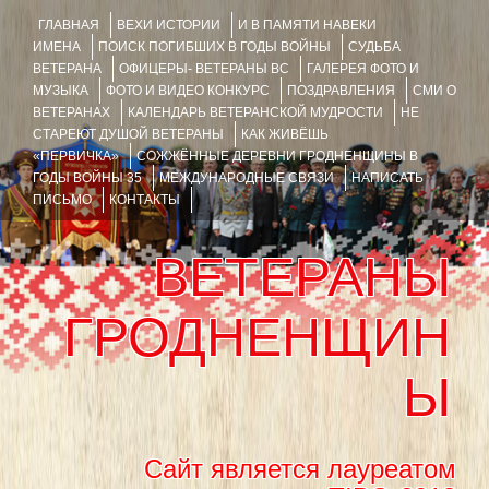
ГЛАВНАЯ
ВЕХИ ИСТОРИИ
И В ПАМЯТИ НАВЕКИ
ИМЕНА
ПОИСК ПОГИБШИХ В ГОДЫ ВОЙНЫ
СУДЬБА
ВЕТЕРАНА
ОФИЦЕРЫ- ВЕТЕРАНЫ ВС
ГАЛЕРЕЯ ФОТО И
МУЗЫКА
ФОТО И ВИДЕО КОНКУРС
ПОЗДРАВЛЕНИЯ
СМИ О
ВЕТЕРАНАХ
КАЛЕНДАРЬ ВЕТЕРАНСКОЙ МУДРОСТИ
НЕ
СТАРЕЮТ ДУШОЙ ВЕТЕРАНЫ
КАК ЖИВЁШЬ
«ПЕРВИЧКА»
СОЖЖЁННЫЕ ДЕРЕВНИ ГРОДНЕНЩИНЫ В
ГОДЫ ВОЙНЫ 35
МЕЖДУНАРОДНЫЕ СВЯЗИ
НАПИСАТЬ
ПИСЬМО
КОНТАКТЫ
ВЕТЕРАНЫ
ГРОДНЕНЩИН
Ы
Сайт является лауреатом