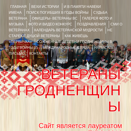
ГЛАВНАЯ
ВЕХИ ИСТОРИИ
И В ПАМЯТИ НАВЕКИ
ИМЕНА
ПОИСК ПОГИБШИХ В ГОДЫ ВОЙНЫ
СУДЬБА
ВЕТЕРАНА
ОФИЦЕРЫ- ВЕТЕРАНЫ ВС
ГАЛЕРЕЯ ФОТО И
МУЗЫКА
ФОТО И ВИДЕО КОНКУРС
ПОЗДРАВЛЕНИЯ
СМИ О
ВЕТЕРАНАХ
КАЛЕНДАРЬ ВЕТЕРАНСКОЙ МУДРОСТИ
НЕ
СТАРЕЮТ ДУШОЙ ВЕТЕРАНЫ
КАК ЖИВЁШЬ
«ПЕРВИЧКА»
СОЖЖЁННЫЕ ДЕРЕВНИ ГРОДНЕНЩИНЫ В
ГОДЫ ВОЙНЫ 35
МЕЖДУНАРОДНЫЕ СВЯЗИ
НАПИСАТЬ
ПИСЬМО
КОНТАКТЫ
ВЕТЕРАНЫ
ГРОДНЕНЩИН
Ы
Сайт является лауреатом