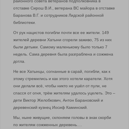
районного совета ветеранов подполковника в
отставке Сирош В.И., ветерана ВС майора в отставке
Баранова В.Г. и сотрудников Лидской районной
библиотеки.
От рук нацистов погибли почти все ее жители. 149
жителей деревни Хатыни сгорели заживо, 75 из них
были детьми. Самому маленькому было только 7
недель. Сама деревня была разграблена и сожжена
дотла.
Не все Хатынцы, согнанные в сарай, погибли, как к
этому стремились и как этого хотели каратели. Хотя
они делали всё, чтобы никто не ушёл от пули, не
спасся от огня, трём жителям удалось уцелеть. Это –
дети Виктор Желобкович, Антон Барановский и
деревенский кузнец Иосиф Каминский.
Мы, ныне живущие, склоняем головы в знак скорби
по жителям сожженных деревень….