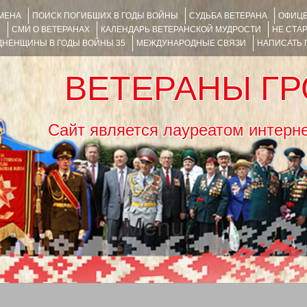
ИМЕНА
ПОИСК ПОГИБШИХ В ГОДЫ ВОЙНЫ
СУДЬБА ВЕТЕРАНА
ОФИЦЕ
Я
СМИ О ВЕТЕРАНАХ
КАЛЕНДАРЬ ВЕТЕРАНСКОЙ МУДРОСТИ
НЕ СТА
НЕНЩИНЫ В ГОДЫ ВОЙНЫ 35
МЕЖДУНАРОДНЫЕ СВЯЗИ
НАПИСАТЬ
ВЕТЕРАНЫ Г
Сайт является лауреатом ин
Menu
SKIP TO CONTENT