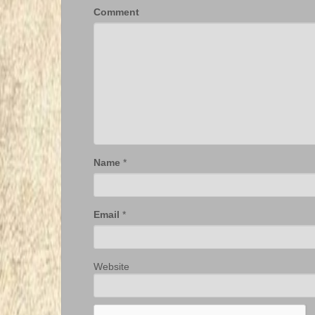
Comment
Name
*
Email
*
Website