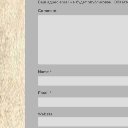
Ваш адрес email не будет опубликован.
Обязат
Comment
Name
*
Email
*
Website