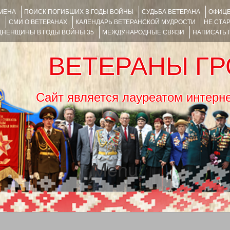
ИМЕНА
ПОИСК ПОГИБШИХ В ГОДЫ ВОЙНЫ
СУДЬБА ВЕТЕРАНА
ОФИЦЕ
Я
СМИ О ВЕТЕРАНАХ
КАЛЕНДАРЬ ВЕТЕРАНСКОЙ МУДРОСТИ
НЕ СТА
НЕНЩИНЫ В ГОДЫ ВОЙНЫ 35
МЕЖДУНАРОДНЫЕ СВЯЗИ
НАПИСАТЬ
ВЕТЕРАНЫ Г
Сайт является лауреатом ин
Menu
SKIP TO CONTENT