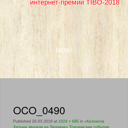
интернет-премии TIBO-2018
SKIP TO CONTENT
MENU
OCO_0490
Published
26.03.2018
at
1024 × 685
in
«Колокола
Хатыни звучали на Лидчине» Трагические события