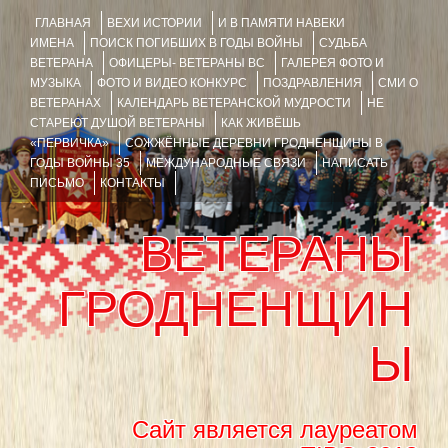
ГЛАВНАЯ
ВЕХИ ИСТОРИИ
И В ПАМЯТИ НАВЕКИ
ИМЕНА
ПОИСК ПОГИБШИХ В ГОДЫ ВОЙНЫ
СУДЬБА
ВЕТЕРАНА
ОФИЦЕРЫ- ВЕТЕРАНЫ ВС
ГАЛЕРЕЯ ФОТО И
МУЗЫКА
ФОТО И ВИДЕО КОНКУРС
ПОЗДРАВЛЕНИЯ
СМИ О
ВЕТЕРАНАХ
КАЛЕНДАРЬ ВЕТЕРАНСКОЙ МУДРОСТИ
НЕ
СТАРЕЮТ ДУШОЙ ВЕТЕРАНЫ
КАК ЖИВЁШЬ
«ПЕРВИЧКА»
СОЖЖЁННЫЕ ДЕРЕВНИ ГРОДНЕНЩИНЫ В
ГОДЫ ВОЙНЫ 35
МЕЖДУНАРОДНЫЕ СВЯЗИ
НАПИСАТЬ
ПИСЬМО
КОНТАКТЫ
ВЕТЕРАНЫ
ГРОДНЕНЩИН
Ы
Сайт является лауреатом