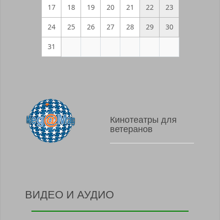
17
18
19
20
21
22
23
24
25
26
27
28
29
30
31
Кинотеатры для
ветеранов
ВИДЕО И АУДИО