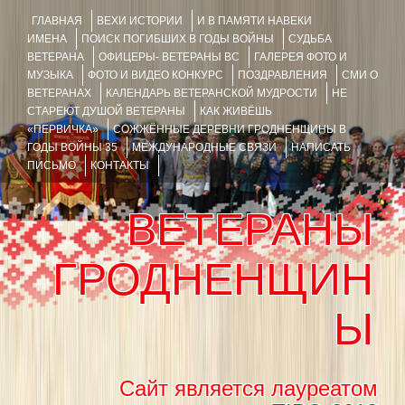
ГЛАВНАЯ
ВЕХИ ИСТОРИИ
И В ПАМЯТИ НАВЕКИ
ИМЕНА
ПОИСК ПОГИБШИХ В ГОДЫ ВОЙНЫ
СУДЬБА
ВЕТЕРАНА
ОФИЦЕРЫ- ВЕТЕРАНЫ ВС
ГАЛЕРЕЯ ФОТО И
МУЗЫКА
ФОТО И ВИДЕО КОНКУРС
ПОЗДРАВЛЕНИЯ
СМИ О
ВЕТЕРАНАХ
КАЛЕНДАРЬ ВЕТЕРАНСКОЙ МУДРОСТИ
НЕ
СТАРЕЮТ ДУШОЙ ВЕТЕРАНЫ
КАК ЖИВЁШЬ
«ПЕРВИЧКА»
СОЖЖЁННЫЕ ДЕРЕВНИ ГРОДНЕНЩИНЫ В
ГОДЫ ВОЙНЫ 35
МЕЖДУНАРОДНЫЕ СВЯЗИ
НАПИСАТЬ
ПИСЬМО
КОНТАКТЫ
ВЕТЕРАНЫ
ГРОДНЕНЩИН
Ы
Сайт является лауреатом