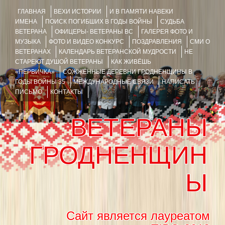
ГЛАВНАЯ
ВЕХИ ИСТОРИИ
И В ПАМЯТИ НАВЕКИ
ИМЕНА
ПОИСК ПОГИБШИХ В ГОДЫ ВОЙНЫ
СУДЬБА
ВЕТЕРАНА
ОФИЦЕРЫ- ВЕТЕРАНЫ ВС
ГАЛЕРЕЯ ФОТО И
МУЗЫКА
ФОТО И ВИДЕО КОНКУРС
ПОЗДРАВЛЕНИЯ
СМИ О
ВЕТЕРАНАХ
КАЛЕНДАРЬ ВЕТЕРАНСКОЙ МУДРОСТИ
НЕ
СТАРЕЮТ ДУШОЙ ВЕТЕРАНЫ
КАК ЖИВЁШЬ
«ПЕРВИЧКА»
СОЖЖЁННЫЕ ДЕРЕВНИ ГРОДНЕНЩИНЫ В
ГОДЫ ВОЙНЫ 35
МЕЖДУНАРОДНЫЕ СВЯЗИ
НАПИСАТЬ
ПИСЬМО
КОНТАКТЫ
ВЕТЕРАНЫ
ГРОДНЕНЩИН
Ы
Сайт является лауреатом