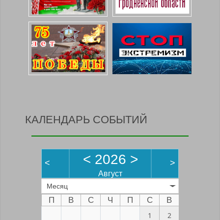
КАЛЕНДАРЬ СОБЫТИЙ
<
2026
>
<
>
Август
Месяц
П
В
С
Ч
П
С
В
1
2