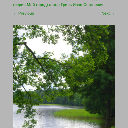
(серия Мой город) автор Гринь Иван Сергеевич
←
Previous
Next
→