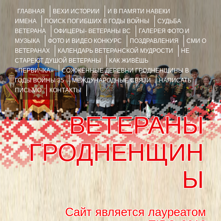
ГЛАВНАЯ
ВЕХИ ИСТОРИИ
И В ПАМЯТИ НАВЕКИ
ИМЕНА
ПОИСК ПОГИБШИХ В ГОДЫ ВОЙНЫ
СУДЬБА
ВЕТЕРАНА
ОФИЦЕРЫ- ВЕТЕРАНЫ ВС
ГАЛЕРЕЯ ФОТО И
МУЗЫКА
ФОТО И ВИДЕО КОНКУРС
ПОЗДРАВЛЕНИЯ
СМИ О
ВЕТЕРАНАХ
КАЛЕНДАРЬ ВЕТЕРАНСКОЙ МУДРОСТИ
НЕ
СТАРЕЮТ ДУШОЙ ВЕТЕРАНЫ
КАК ЖИВЁШЬ
«ПЕРВИЧКА»
СОЖЖЁННЫЕ ДЕРЕВНИ ГРОДНЕНЩИНЫ В
ГОДЫ ВОЙНЫ 35
МЕЖДУНАРОДНЫЕ СВЯЗИ
НАПИСАТЬ
ПИСЬМО
КОНТАКТЫ
ВЕТЕРАНЫ
ГРОДНЕНЩИН
Ы
Сайт является лауреатом