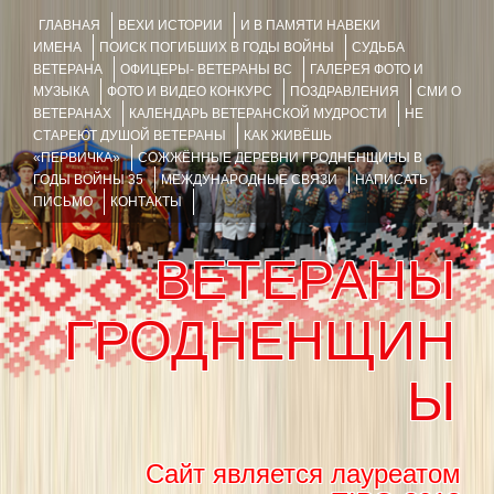
ГЛАВНАЯ
ВЕХИ ИСТОРИИ
И В ПАМЯТИ НАВЕКИ
ИМЕНА
ПОИСК ПОГИБШИХ В ГОДЫ ВОЙНЫ
СУДЬБА
ВЕТЕРАНА
ОФИЦЕРЫ- ВЕТЕРАНЫ ВС
ГАЛЕРЕЯ ФОТО И
МУЗЫКА
ФОТО И ВИДЕО КОНКУРС
ПОЗДРАВЛЕНИЯ
СМИ О
ВЕТЕРАНАХ
КАЛЕНДАРЬ ВЕТЕРАНСКОЙ МУДРОСТИ
НЕ
СТАРЕЮТ ДУШОЙ ВЕТЕРАНЫ
КАК ЖИВЁШЬ
«ПЕРВИЧКА»
СОЖЖЁННЫЕ ДЕРЕВНИ ГРОДНЕНЩИНЫ В
ГОДЫ ВОЙНЫ 35
МЕЖДУНАРОДНЫЕ СВЯЗИ
НАПИСАТЬ
ПИСЬМО
КОНТАКТЫ
ВЕТЕРАНЫ
ГРОДНЕНЩИН
Ы
Сайт является лауреатом