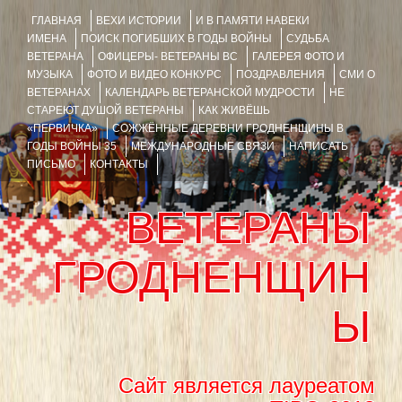
ГЛАВНАЯ
ВЕХИ ИСТОРИИ
И В ПАМЯТИ НАВЕКИ
ИМЕНА
ПОИСК ПОГИБШИХ В ГОДЫ ВОЙНЫ
СУДЬБА
ВЕТЕРАНА
ОФИЦЕРЫ- ВЕТЕРАНЫ ВС
ГАЛЕРЕЯ ФОТО И
МУЗЫКА
ФОТО И ВИДЕО КОНКУРС
ПОЗДРАВЛЕНИЯ
СМИ О
ВЕТЕРАНАХ
КАЛЕНДАРЬ ВЕТЕРАНСКОЙ МУДРОСТИ
НЕ
СТАРЕЮТ ДУШОЙ ВЕТЕРАНЫ
КАК ЖИВЁШЬ
«ПЕРВИЧКА»
СОЖЖЁННЫЕ ДЕРЕВНИ ГРОДНЕНЩИНЫ В
ГОДЫ ВОЙНЫ 35
МЕЖДУНАРОДНЫЕ СВЯЗИ
НАПИСАТЬ
ПИСЬМО
КОНТАКТЫ
ВЕТЕРАНЫ
ГРОДНЕНЩИН
Ы
Сайт является лауреатом