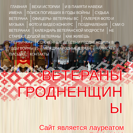
ГЛАВНАЯ
ВЕХИ ИСТОРИИ
И В ПАМЯТИ НАВЕКИ
ИМЕНА
ПОИСК ПОГИБШИХ В ГОДЫ ВОЙНЫ
СУДЬБА
ВЕТЕРАНА
ОФИЦЕРЫ- ВЕТЕРАНЫ ВС
ГАЛЕРЕЯ ФОТО И
МУЗЫКА
ФОТО И ВИДЕО КОНКУРС
ПОЗДРАВЛЕНИЯ
СМИ О
ВЕТЕРАНАХ
КАЛЕНДАРЬ ВЕТЕРАНСКОЙ МУДРОСТИ
НЕ
СТАРЕЮТ ДУШОЙ ВЕТЕРАНЫ
КАК ЖИВЁШЬ
«ПЕРВИЧКА»
СОЖЖЁННЫЕ ДЕРЕВНИ ГРОДНЕНЩИНЫ В
ГОДЫ ВОЙНЫ 35
МЕЖДУНАРОДНЫЕ СВЯЗИ
НАПИСАТЬ
ПИСЬМО
КОНТАКТЫ
ВЕТЕРАНЫ
ГРОДНЕНЩИН
Ы
Сайт является лауреатом