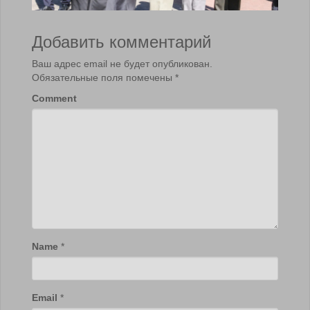
Добавить комментарий
Ваш адрес email не будет опубликован.
Обязательные поля помечены
*
Comment
Name
*
Email
*