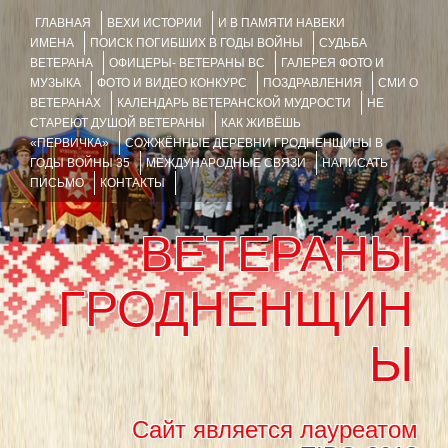
ГЛАВНАЯ
ВЕХИ ИСТОРИИ
И В ПАМЯТИ НАВЕКИ
ИМЕНА
ПОИСК ПОГИБШИХ В ГОДЫ ВОЙНЫ
СУДЬБА
ВЕТЕРАНА
ОФИЦЕРЫ- ВЕТЕРАНЫ ВС
ГАЛЕРЕЯ ФОТО И
МУЗЫКА
ФОТО И ВИДЕО КОНКУРС
ПОЗДРАВЛЕНИЯ
СМИ О
ВЕТЕРАНАХ
КАЛЕНДАРЬ ВЕТЕРАНСКОЙ МУДРОСТИ
НЕ
СТАРЕЮТ ДУШОЙ ВЕТЕРАНЫ
КАК ЖИВЁШЬ
«ПЕРВИЧКА»
СОЖЖЁННЫЕ ДЕРЕВНИ ГРОДНЕНЩИНЫ В
ГОДЫ ВОЙНЫ 35
МЕЖДУНАРОДНЫЕ СВЯЗИ
НАПИСАТЬ
ПИСЬМО
КОНТАКТЫ
ВЕТЕРАНЫ
ГРОДНЕНЩИН
Ы
Сайт является лауреатом