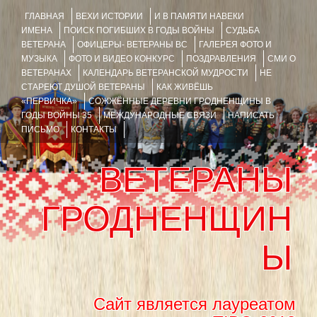
ГЛАВНАЯ
ВЕХИ ИСТОРИИ
И В ПАМЯТИ НАВЕКИ
ИМЕНА
ПОИСК ПОГИБШИХ В ГОДЫ ВОЙНЫ
СУДЬБА
ВЕТЕРАНА
ОФИЦЕРЫ- ВЕТЕРАНЫ ВС
ГАЛЕРЕЯ ФОТО И
МУЗЫКА
ФОТО И ВИДЕО КОНКУРС
ПОЗДРАВЛЕНИЯ
СМИ О
ВЕТЕРАНАХ
КАЛЕНДАРЬ ВЕТЕРАНСКОЙ МУДРОСТИ
НЕ
СТАРЕЮТ ДУШОЙ ВЕТЕРАНЫ
КАК ЖИВЁШЬ
«ПЕРВИЧКА»
СОЖЖЁННЫЕ ДЕРЕВНИ ГРОДНЕНЩИНЫ В
ГОДЫ ВОЙНЫ 35
МЕЖДУНАРОДНЫЕ СВЯЗИ
НАПИСАТЬ
ПИСЬМО
КОНТАКТЫ
ВЕТЕРАНЫ
ГРОДНЕНЩИН
Ы
Сайт является лауреатом