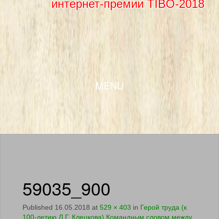
интернет-премии TIBO-2018
SKIP TO CONTENT
MENU
59035_900
Published
16.05.2018
at
529 × 403
in
Герой труда (к
100-летию Л.Г. Клецкова) Командным словом между