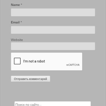
Name
*
Email
*
Website
Search for: