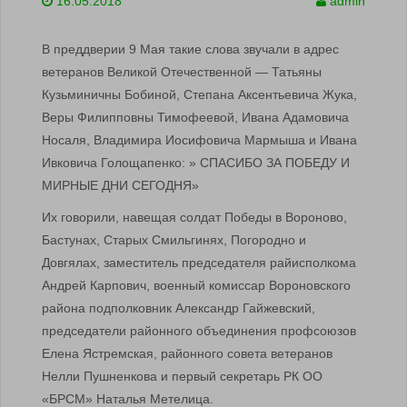
16.05.2018
admin
В преддверии 9 Мая такие слова звучали в адрес
ветеранов Великой Отечественной — Татьяны
Кузьминичны Бобиной, Степана Аксентьевича Жука,
Веры Филипповны Тимофеевой, Ивана Адамовича
Носаля, Владимира Иосифовича Мармыша и Ивана
Ивковича Голощапенко: » СПАСИБО ЗА ПОБЕДУ И
МИРНЫЕ ДНИ СЕГОДНЯ»
Их говорили, навещая солдат Победы в Вороново,
Бастунах, Старых Смильгинях, Погородно и
Довгялах, заместитель председателя райисполкома
Андрей Карпович, военный комиссар Вороновского
района подполковник Александр Гайжевский,
председатели районного объединения профсоюзов
Елена Ястремская, районного совета ветеранов
Нелли Пушненкова и первый секретарь РК ОО
«БРСМ» Наталья Метелица.