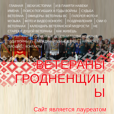
ГЛАВНАЯ
ВЕХИ ИСТОРИИ
И В ПАМЯТИ НАВЕКИ
ИМЕНА
ПОИСК ПОГИБШИХ В ГОДЫ ВОЙНЫ
СУДЬБА
ВЕТЕРАНА
ОФИЦЕРЫ- ВЕТЕРАНЫ ВС
ГАЛЕРЕЯ ФОТО И
МУЗЫКА
ФОТО И ВИДЕО КОНКУРС
ПОЗДРАВЛЕНИЯ
СМИ О
ВЕТЕРАНАХ
КАЛЕНДАРЬ ВЕТЕРАНСКОЙ МУДРОСТИ
НЕ
СТАРЕЮТ ДУШОЙ ВЕТЕРАНЫ
КАК ЖИВЁШЬ
«ПЕРВИЧКА»
СОЖЖЁННЫЕ ДЕРЕВНИ ГРОДНЕНЩИНЫ В
ГОДЫ ВОЙНЫ 35
МЕЖДУНАРОДНЫЕ СВЯЗИ
НАПИСАТЬ
ПИСЬМО
КОНТАКТЫ
ВЕТЕРАНЫ
ГРОДНЕНЩИН
Ы
Сайт является лауреатом