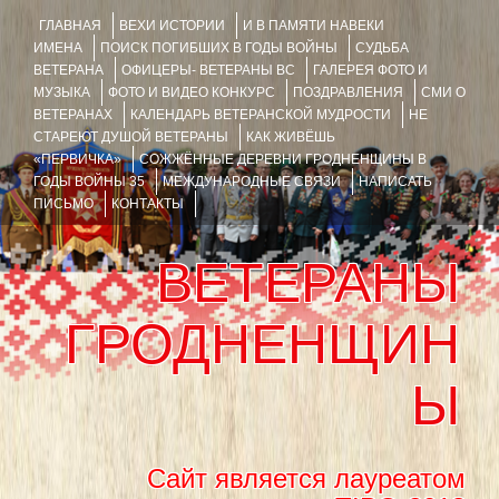
ГЛАВНАЯ
ВЕХИ ИСТОРИИ
И В ПАМЯТИ НАВЕКИ
ИМЕНА
ПОИСК ПОГИБШИХ В ГОДЫ ВОЙНЫ
СУДЬБА
ВЕТЕРАНА
ОФИЦЕРЫ- ВЕТЕРАНЫ ВС
ГАЛЕРЕЯ ФОТО И
МУЗЫКА
ФОТО И ВИДЕО КОНКУРС
ПОЗДРАВЛЕНИЯ
СМИ О
ВЕТЕРАНАХ
КАЛЕНДАРЬ ВЕТЕРАНСКОЙ МУДРОСТИ
НЕ
СТАРЕЮТ ДУШОЙ ВЕТЕРАНЫ
КАК ЖИВЁШЬ
«ПЕРВИЧКА»
СОЖЖЁННЫЕ ДЕРЕВНИ ГРОДНЕНЩИНЫ В
ГОДЫ ВОЙНЫ 35
МЕЖДУНАРОДНЫЕ СВЯЗИ
НАПИСАТЬ
ПИСЬМО
КОНТАКТЫ
ВЕТЕРАНЫ
ГРОДНЕНЩИН
Ы
Сайт является лауреатом