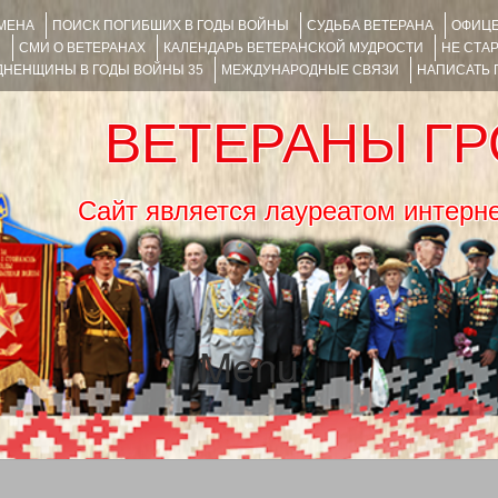
ИМЕНА
ПОИСК ПОГИБШИХ В ГОДЫ ВОЙНЫ
СУДЬБА ВЕТЕРАНА
ОФИЦЕ
Я
СМИ О ВЕТЕРАНАХ
КАЛЕНДАРЬ ВЕТЕРАНСКОЙ МУДРОСТИ
НЕ СТА
НЕНЩИНЫ В ГОДЫ ВОЙНЫ 35
МЕЖДУНАРОДНЫЕ СВЯЗИ
НАПИСАТЬ
ВЕТЕРАНЫ Г
Сайт является лауреатом ин
Menu
SKIP TO CONTENT