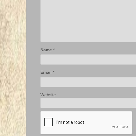
Name
*
Email
*
Website