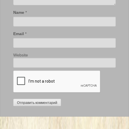
Name
*
Email
*
Website