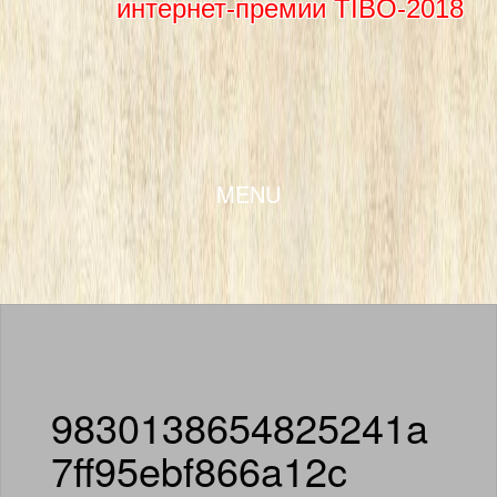
интернет-премии TIBO-2018
SKIP TO CONTENT
MENU
9830138654825241a
7ff95ebf866a12c