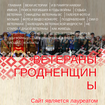
ГЛАВНАЯ
ВЕХИ ИСТОРИИ
И В ПАМЯТИ НАВЕКИ
ИМЕНА
ПОИСК ПОГИБШИХ В ГОДЫ ВОЙНЫ
СУДЬБА
ВЕТЕРАНА
ОФИЦЕРЫ- ВЕТЕРАНЫ ВС
ГАЛЕРЕЯ ФОТО И
МУЗЫКА
ФОТО И ВИДЕО КОНКУРС
ПОЗДРАВЛЕНИЯ
СМИ О
ВЕТЕРАНАХ
КАЛЕНДАРЬ ВЕТЕРАНСКОЙ МУДРОСТИ
НЕ
СТАРЕЮТ ДУШОЙ ВЕТЕРАНЫ
КАК ЖИВЁШЬ
«ПЕРВИЧКА»
СОЖЖЁННЫЕ ДЕРЕВНИ ГРОДНЕНЩИНЫ В
ГОДЫ ВОЙНЫ 35
МЕЖДУНАРОДНЫЕ СВЯЗИ
НАПИСАТЬ
ПИСЬМО
КОНТАКТЫ
ВЕТЕРАНЫ
ГРОДНЕНЩИН
Ы
Сайт является лауреатом