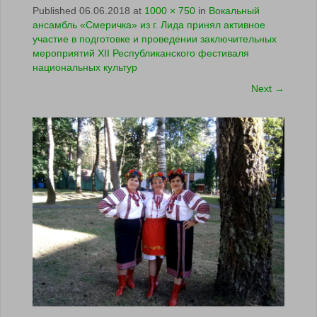
Published
06.06.2018
at
1000 × 750
in
Вокальный
ансамбль «Смеричка» из г. Лида принял активное
участие в подготовке и проведении заключительных
мероприятий ХII Республиканского фестиваля
национальных культур
Next
→