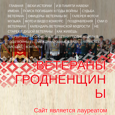
ГЛАВНАЯ
ВЕХИ ИСТОРИИ
И В ПАМЯТИ НАВЕКИ
ИМЕНА
ПОИСК ПОГИБШИХ В ГОДЫ ВОЙНЫ
СУДЬБА
ВЕТЕРАНА
ОФИЦЕРЫ- ВЕТЕРАНЫ ВС
ГАЛЕРЕЯ ФОТО И
МУЗЫКА
ФОТО И ВИДЕО КОНКУРС
ПОЗДРАВЛЕНИЯ
СМИ О
ВЕТЕРАНАХ
КАЛЕНДАРЬ ВЕТЕРАНСКОЙ МУДРОСТИ
НЕ
СТАРЕЮТ ДУШОЙ ВЕТЕРАНЫ
КАК ЖИВЁШЬ
«ПЕРВИЧКА»
СОЖЖЁННЫЕ ДЕРЕВНИ ГРОДНЕНЩИНЫ В
ГОДЫ ВОЙНЫ 35
МЕЖДУНАРОДНЫЕ СВЯЗИ
НАПИСАТЬ
ПИСЬМО
КОНТАКТЫ
ВЕТЕРАНЫ
ГРОДНЕНЩИН
Ы
Сайт является лауреатом