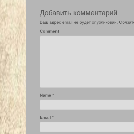
Добавить комментарий
Ваш адрес email не будет опубликован.
Обязат
Comment
Name
*
Email
*