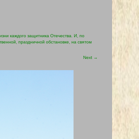
зни каждого защитника Отечества. И, по
твенной, праздничной обстановке, на святом
Next
→