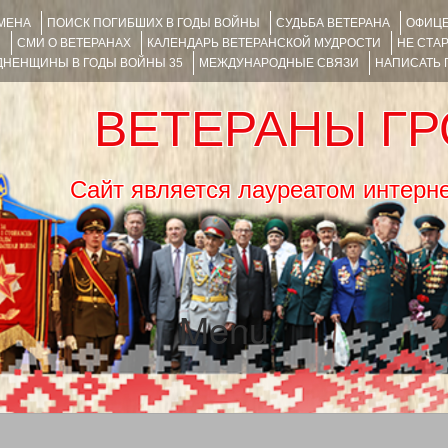
ИМЕНА
ПОИСК ПОГИБШИХ В ГОДЫ ВОЙНЫ
СУДЬБА ВЕТЕРАНА
ОФИЦЕ
Я
СМИ О ВЕТЕРАНАХ
КАЛЕНДАРЬ ВЕТЕРАНСКОЙ МУДРОСТИ
НЕ СТА
НЕНЩИНЫ В ГОДЫ ВОЙНЫ 35
МЕЖДУНАРОДНЫЕ СВЯЗИ
НАПИСАТЬ
ВЕТЕРАНЫ Г
Сайт является лауреатом ин
Menu
SKIP TO CONTENT