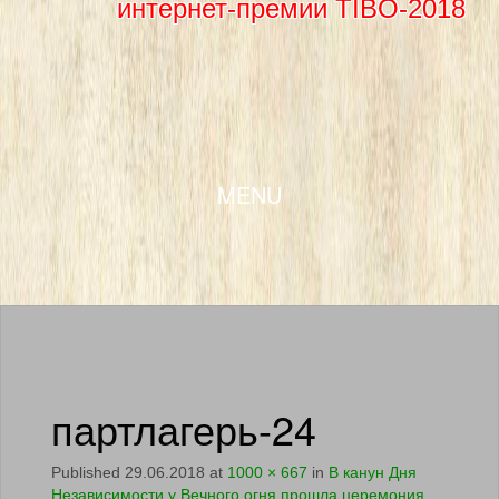
интернет-премии TIBO-2018
SKIP TO CONTENT
MENU
партлагерь-24
Published
29.06.2018
at
1000 × 667
in
В канун Дня
Независимости у Вечного огня прошла церемония