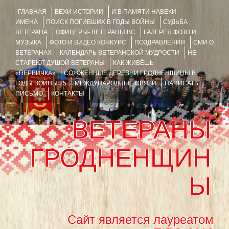
ГЛАВНАЯ
ВЕХИ ИСТОРИИ
И В ПАМЯТИ НАВЕКИ
ИМЕНА
ПОИСК ПОГИБШИХ В ГОДЫ ВОЙНЫ
СУДЬБА
ВЕТЕРАНА
ОФИЦЕРЫ- ВЕТЕРАНЫ ВС
ГАЛЕРЕЯ ФОТО И
МУЗЫКА
ФОТО И ВИДЕО КОНКУРС
ПОЗДРАВЛЕНИЯ
СМИ О
ВЕТЕРАНАХ
КАЛЕНДАРЬ ВЕТЕРАНСКОЙ МУДРОСТИ
НЕ
СТАРЕЮТ ДУШОЙ ВЕТЕРАНЫ
КАК ЖИВЁШЬ
«ПЕРВИЧКА»
СОЖЖЁННЫЕ ДЕРЕВНИ ГРОДНЕНЩИНЫ В
ГОДЫ ВОЙНЫ 35
МЕЖДУНАРОДНЫЕ СВЯЗИ
НАПИСАТЬ
ПИСЬМО
КОНТАКТЫ
ВЕТЕРАНЫ
ГРОДНЕНЩИН
Ы
Сайт является лауреатом