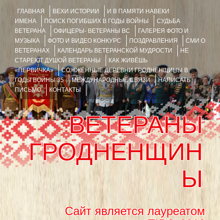
ГЛАВНАЯ
ВЕХИ ИСТОРИИ
И В ПАМЯТИ НАВЕКИ
ИМЕНА
ПОИСК ПОГИБШИХ В ГОДЫ ВОЙНЫ
СУДЬБА
ВЕТЕРАНА
ОФИЦЕРЫ- ВЕТЕРАНЫ ВС
ГАЛЕРЕЯ ФОТО И
МУЗЫКА
ФОТО И ВИДЕО КОНКУРС
ПОЗДРАВЛЕНИЯ
СМИ О
ВЕТЕРАНАХ
КАЛЕНДАРЬ ВЕТЕРАНСКОЙ МУДРОСТИ
НЕ
СТАРЕЮТ ДУШОЙ ВЕТЕРАНЫ
КАК ЖИВЁШЬ
«ПЕРВИЧКА»
СОЖЖЁННЫЕ ДЕРЕВНИ ГРОДНЕНЩИНЫ В
ГОДЫ ВОЙНЫ 35
МЕЖДУНАРОДНЫЕ СВЯЗИ
НАПИСАТЬ
ПИСЬМО
КОНТАКТЫ
ВЕТЕРАНЫ
ГРОДНЕНЩИН
Ы
Сайт является лауреатом