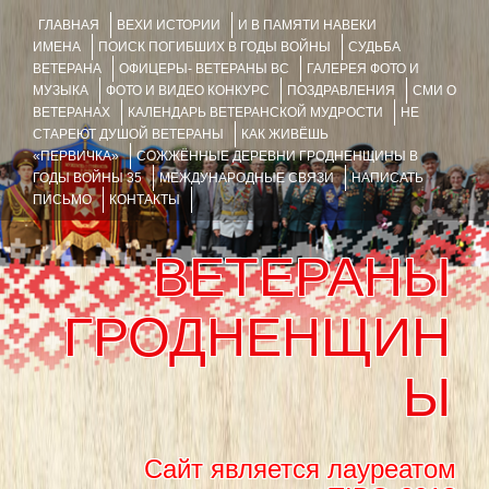
ГЛАВНАЯ
ВЕХИ ИСТОРИИ
И В ПАМЯТИ НАВЕКИ
ИМЕНА
ПОИСК ПОГИБШИХ В ГОДЫ ВОЙНЫ
СУДЬБА
ВЕТЕРАНА
ОФИЦЕРЫ- ВЕТЕРАНЫ ВС
ГАЛЕРЕЯ ФОТО И
МУЗЫКА
ФОТО И ВИДЕО КОНКУРС
ПОЗДРАВЛЕНИЯ
СМИ О
ВЕТЕРАНАХ
КАЛЕНДАРЬ ВЕТЕРАНСКОЙ МУДРОСТИ
НЕ
СТАРЕЮТ ДУШОЙ ВЕТЕРАНЫ
КАК ЖИВЁШЬ
«ПЕРВИЧКА»
СОЖЖЁННЫЕ ДЕРЕВНИ ГРОДНЕНЩИНЫ В
ГОДЫ ВОЙНЫ 35
МЕЖДУНАРОДНЫЕ СВЯЗИ
НАПИСАТЬ
ПИСЬМО
КОНТАКТЫ
ВЕТЕРАНЫ
ГРОДНЕНЩИН
Ы
Сайт является лауреатом