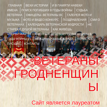
ГЛАВНАЯ
ВЕХИ ИСТОРИИ
И В ПАМЯТИ НАВЕКИ
ИМЕНА
ПОИСК ПОГИБШИХ В ГОДЫ ВОЙНЫ
СУДЬБА
ВЕТЕРАНА
ОФИЦЕРЫ- ВЕТЕРАНЫ ВС
ГАЛЕРЕЯ ФОТО И
МУЗЫКА
ФОТО И ВИДЕО КОНКУРС
ПОЗДРАВЛЕНИЯ
СМИ О
ВЕТЕРАНАХ
КАЛЕНДАРЬ ВЕТЕРАНСКОЙ МУДРОСТИ
НЕ
СТАРЕЮТ ДУШОЙ ВЕТЕРАНЫ
КАК ЖИВЁШЬ
«ПЕРВИЧКА»
СОЖЖЁННЫЕ ДЕРЕВНИ ГРОДНЕНЩИНЫ В
ГОДЫ ВОЙНЫ 35
МЕЖДУНАРОДНЫЕ СВЯЗИ
НАПИСАТЬ
ПИСЬМО
КОНТАКТЫ
ВЕТЕРАНЫ
ГРОДНЕНЩИН
Ы
Сайт является лауреатом