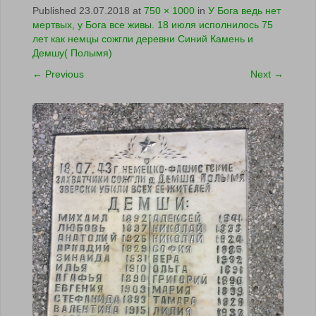
Published
23.07.2018
at
750 × 1000
in
У Бога ведь нет
мертвых, у Бога все живы. 18 июля исполнилось 75
лет как немцы сожгли деревни Синий Камень и
Демшу( Полымя)
←
Previous
Next
→