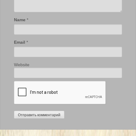
Name
*
Email
*
Website