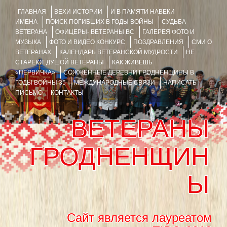
ГЛАВНАЯ
ВЕХИ ИСТОРИИ
И В ПАМЯТИ НАВЕКИ
ИМЕНА
ПОИСК ПОГИБШИХ В ГОДЫ ВОЙНЫ
СУДЬБА
ВЕТЕРАНА
ОФИЦЕРЫ- ВЕТЕРАНЫ ВС
ГАЛЕРЕЯ ФОТО И
МУЗЫКА
ФОТО И ВИДЕО КОНКУРС
ПОЗДРАВЛЕНИЯ
СМИ О
ВЕТЕРАНАХ
КАЛЕНДАРЬ ВЕТЕРАНСКОЙ МУДРОСТИ
НЕ
СТАРЕЮТ ДУШОЙ ВЕТЕРАНЫ
КАК ЖИВЁШЬ
«ПЕРВИЧКА»
СОЖЖЁННЫЕ ДЕРЕВНИ ГРОДНЕНЩИНЫ В
ГОДЫ ВОЙНЫ 35
МЕЖДУНАРОДНЫЕ СВЯЗИ
НАПИСАТЬ
ПИСЬМО
КОНТАКТЫ
ВЕТЕРАНЫ
ГРОДНЕНЩИН
Ы
Сайт является лауреатом