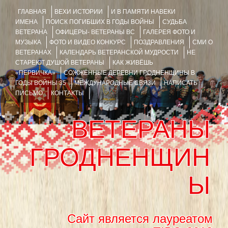
ГЛАВНАЯ
ВЕХИ ИСТОРИИ
И В ПАМЯТИ НАВЕКИ
ИМЕНА
ПОИСК ПОГИБШИХ В ГОДЫ ВОЙНЫ
СУДЬБА
ВЕТЕРАНА
ОФИЦЕРЫ- ВЕТЕРАНЫ ВС
ГАЛЕРЕЯ ФОТО И
МУЗЫКА
ФОТО И ВИДЕО КОНКУРС
ПОЗДРАВЛЕНИЯ
СМИ О
ВЕТЕРАНАХ
КАЛЕНДАРЬ ВЕТЕРАНСКОЙ МУДРОСТИ
НЕ
СТАРЕЮТ ДУШОЙ ВЕТЕРАНЫ
КАК ЖИВЁШЬ
«ПЕРВИЧКА»
СОЖЖЁННЫЕ ДЕРЕВНИ ГРОДНЕНЩИНЫ В
ГОДЫ ВОЙНЫ 35
МЕЖДУНАРОДНЫЕ СВЯЗИ
НАПИСАТЬ
ПИСЬМО
КОНТАКТЫ
ВЕТЕРАНЫ
ГРОДНЕНЩИН
Ы
Сайт является лауреатом