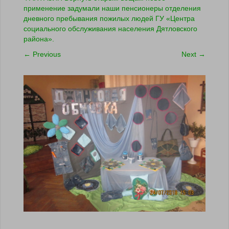
применение задумали наши пенсионеры отделения
дневного пребывания пожилых людей ГУ «Центра
социального обслуживания населения Дятловского
района».
←
Previous
Next
→