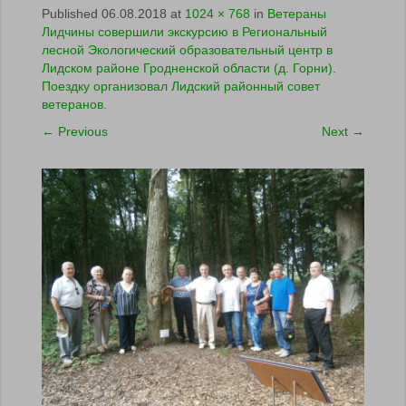
Published
06.08.2018
at
1024 × 768
in
Ветераны
Лидчины совершили экскурсию в Региональный
лесной Экологический образовательный центр в
Лидском районе Гродненской области (д. Горни).
Поездку организовал Лидский районный совет
ветеранов.
←
Previous
Next
→