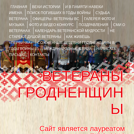
ГЛАВНАЯ
ВЕХИ ИСТОРИИ
И В ПАМЯТИ НАВЕКИ
ИМЕНА
ПОИСК ПОГИБШИХ В ГОДЫ ВОЙНЫ
СУДЬБА
ВЕТЕРАНА
ОФИЦЕРЫ- ВЕТЕРАНЫ ВС
ГАЛЕРЕЯ ФОТО И
МУЗЫКА
ФОТО И ВИДЕО КОНКУРС
ПОЗДРАВЛЕНИЯ
СМИ О
ВЕТЕРАНАХ
КАЛЕНДАРЬ ВЕТЕРАНСКОЙ МУДРОСТИ
НЕ
СТАРЕЮТ ДУШОЙ ВЕТЕРАНЫ
КАК ЖИВЁШЬ
«ПЕРВИЧКА»
СОЖЖЁННЫЕ ДЕРЕВНИ ГРОДНЕНЩИНЫ В
ГОДЫ ВОЙНЫ 35
МЕЖДУНАРОДНЫЕ СВЯЗИ
НАПИСАТЬ
ПИСЬМО
КОНТАКТЫ
ВЕТЕРАНЫ
ГРОДНЕНЩИН
Ы
Сайт является лауреатом