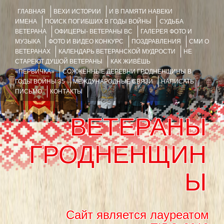
ГЛАВНАЯ
ВЕХИ ИСТОРИИ
И В ПАМЯТИ НАВЕКИ
ИМЕНА
ПОИСК ПОГИБШИХ В ГОДЫ ВОЙНЫ
СУДЬБА
ВЕТЕРАНА
ОФИЦЕРЫ- ВЕТЕРАНЫ ВС
ГАЛЕРЕЯ ФОТО И
МУЗЫКА
ФОТО И ВИДЕО КОНКУРС
ПОЗДРАВЛЕНИЯ
СМИ О
ВЕТЕРАНАХ
КАЛЕНДАРЬ ВЕТЕРАНСКОЙ МУДРОСТИ
НЕ
СТАРЕЮТ ДУШОЙ ВЕТЕРАНЫ
КАК ЖИВЁШЬ
«ПЕРВИЧКА»
СОЖЖЁННЫЕ ДЕРЕВНИ ГРОДНЕНЩИНЫ В
ГОДЫ ВОЙНЫ 35
МЕЖДУНАРОДНЫЕ СВЯЗИ
НАПИСАТЬ
ПИСЬМО
КОНТАКТЫ
ВЕТЕРАНЫ
ГРОДНЕНЩИН
Ы
Сайт является лауреатом