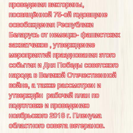
проведения викторины,
посвящённой 75-ой годовщине
освобождения Республики
Беларусь от немецко- фашистских
захватчиков , утверждение
мероприятий празднования этого
события и Дня Победы советского
народа в Великой Отечественной
войне, а также рассмотрен и
утверждён рабочий план по
подготовке и проведению
ноябрьского 2018 г. Пленума
областного совета ветеранов.