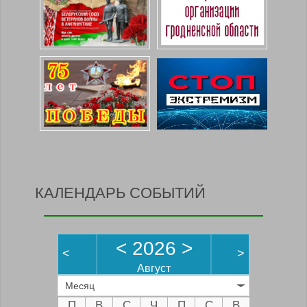
КАЛЕНДАРЬ СОБЫТИЙ
<
2026
>
<
>
Август
Месяц
П
В
С
Ч
П
С
В