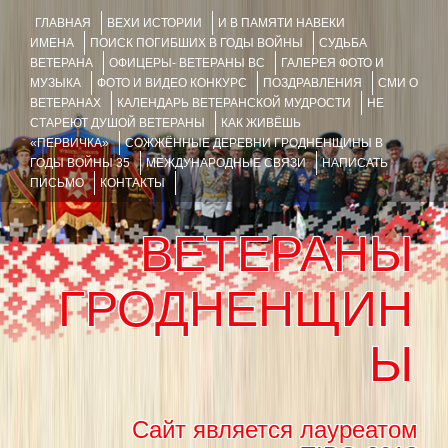
ГЛАВНАЯ
ВЕХИ ИСТОРИИ
И В ПАМЯТИ НАВЕКИ
ИМЕНА
ПОИСК ПОГИБШИХ В ГОДЫ ВОЙНЫ
СУДЬБА
ВЕТЕРАНА
ОФИЦЕРЫ- ВЕТЕРАНЫ ВС
ГАЛЕРЕЯ ФОТО И
МУЗЫКА
ФОТО И ВИДЕО КОНКУРС
ПОЗДРАВЛЕНИЯ
СМИ О
ВЕТЕРАНАХ
КАЛЕНДАРЬ ВЕТЕРАНСКОЙ МУДРОСТИ
НЕ
СТАРЕЮТ ДУШОЙ ВЕТЕРАНЫ
КАК ЖИВЁШЬ
«ПЕРВИЧКА»
СОЖЖЁННЫЕ ДЕРЕВНИ ГРОДНЕНЩИНЫ В
ГОДЫ ВОЙНЫ 35
МЕЖДУНАРОДНЫЕ СВЯЗИ
НАПИСАТЬ
ПИСЬМО
КОНТАКТЫ
ВЕТЕРАНЫ
ГРОДНЕНЩИН
Ы
Сайт является лауреатом