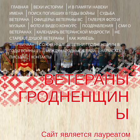
ГЛАВНАЯ
ВЕХИ ИСТОРИИ
И В ПАМЯТИ НАВЕКИ
ИМЕНА
ПОИСК ПОГИБШИХ В ГОДЫ ВОЙНЫ
СУДЬБА
ВЕТЕРАНА
ОФИЦЕРЫ- ВЕТЕРАНЫ ВС
ГАЛЕРЕЯ ФОТО И
МУЗЫКА
ФОТО И ВИДЕО КОНКУРС
ПОЗДРАВЛЕНИЯ
СМИ О
ВЕТЕРАНАХ
КАЛЕНДАРЬ ВЕТЕРАНСКОЙ МУДРОСТИ
НЕ
СТАРЕЮТ ДУШОЙ ВЕТЕРАНЫ
КАК ЖИВЁШЬ
«ПЕРВИЧКА»
СОЖЖЁННЫЕ ДЕРЕВНИ ГРОДНЕНЩИНЫ В
ГОДЫ ВОЙНЫ 35
МЕЖДУНАРОДНЫЕ СВЯЗИ
НАПИСАТЬ
ПИСЬМО
КОНТАКТЫ
ВЕТЕРАНЫ
ГРОДНЕНЩИН
Ы
Сайт является лауреатом