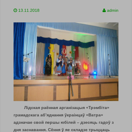
13.11.2018
admin
Лідская раённая арганізацыя «Трэмбіта»
грамадскага аб’яднання ўкраінцаў «Ватра»
адзначае свой першы юбілей – дзесяць гадоў з
дня заснавання. Сёння ў яе складзе трыццаць