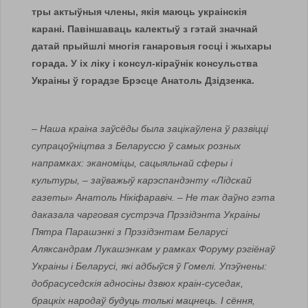
тры актыўныя члены, якія маюць украінскія
карані. Павіншаваць калектыў з гэтай значнай
датай прыйшлі многія ганаровыя госці і жыхары
горада. У іх ліку і консул-кіраўнік консульства
Украіны ў горадзе Брэсце Анатоль Дзідзенка.
– Наша краіна заўсёды была зацікаўлена ў развіцці
супрацоўніцтва з Беларуссю ў самых розных
напрамках: эканоміцы, сацыяльнай сферы і
культуры, – заўважыў карэспандэнту «Лідскай
газеты» Анатоль Нікіфаравіч. – Не так даўно гэта
даказала чарговая сустрэча Прэзідэнта Украіны
Пятра Парашэнкі з Прэзідэнтам Беларусі
Аляксандрам Лукашэнкам у рамках Форуму рэгіёнаў
Украіны і Беларусі, які адбыўся ў Гомелі. Упэўнены:
добрасуседскія адносіны дзвюх краін-суседак,
брацкіх народаў будуць толькі мацнець. І сёння,