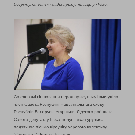
безумоўна, вельмі рады прысутнічаць у Лідзе.
Са словамі віншавання перад прысутнымі выступіла
член Савета Рэспублікі Нацыянальнага сходу
Рэспублікі Беларусь, старшыня Лідскага раённага
Савета дэпутатаў Інэса Белуш, якая ўручыла
падзячнае пісьмо кіраўніку харавога калектыву
“Смерычка” Вользе Пчыцкай: