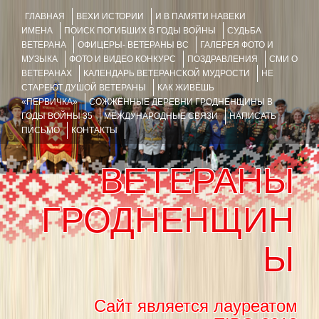
ГЛАВНАЯ
ВЕХИ ИСТОРИИ
И В ПАМЯТИ НАВЕКИ
ИМЕНА
ПОИСК ПОГИБШИХ В ГОДЫ ВОЙНЫ
СУДЬБА
ВЕТЕРАНА
ОФИЦЕРЫ- ВЕТЕРАНЫ ВС
ГАЛЕРЕЯ ФОТО И
МУЗЫКА
ФОТО И ВИДЕО КОНКУРС
ПОЗДРАВЛЕНИЯ
СМИ О
ВЕТЕРАНАХ
КАЛЕНДАРЬ ВЕТЕРАНСКОЙ МУДРОСТИ
НЕ
СТАРЕЮТ ДУШОЙ ВЕТЕРАНЫ
КАК ЖИВЁШЬ
«ПЕРВИЧКА»
СОЖЖЁННЫЕ ДЕРЕВНИ ГРОДНЕНЩИНЫ В
ГОДЫ ВОЙНЫ 35
МЕЖДУНАРОДНЫЕ СВЯЗИ
НАПИСАТЬ
ПИСЬМО
КОНТАКТЫ
ВЕТЕРАНЫ
ГРОДНЕНЩИН
Ы
Сайт является лауреатом