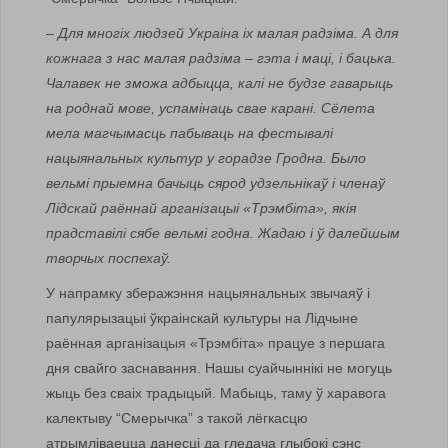
– Для многіх людзей Украіна іх малая радзіма. А для
кожнага з нас малая радзіма – гэта і маці, і бацька.
Чалавек не зможа адбыцца, калі не будзе гаварыць
на роднай мове, успамінаць свае карані. Сёлета
мела магчымасць пабываць на фестывалі
нацыянальных культур у горадзе Гродна. Было
вельмі прыемна бачыць сярод удзельнікаў і членаў
Лідскай раённай арганізацыі «Трэмбіта», якія
прадставілі сябе вельмі годна. Жадаю і ў далейшым
творчых поспехаў.
У напрамку зберажэння нацыянальных звычаяў і
папулярызацыі ўкраінскай культуры на Лідчыне
раённая арганізацыя «Трэмбіта» працуе з першага
дня свайго заснавання. Нашы суайчыннікі не могуць
жыць без сваіх традыцый. Мабыць, таму ў харавога
калектыву “Смерычка” з такой лёгкасцю
атрымліваецца данесці да гледача глыбокі сэнс