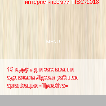
интернет-премии TIBO-2018
SKIP TO CONTENT
MENU
10 гадоў з дня заснавання
адзначыла Лідская раённая
арганізацыя «Трэмбіта»