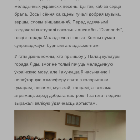
меладычных украінскіх песень. Ды так, каб за сэрца
брала. Вось і сёння са сцэны гучалі добрая музыка,
вершы, словы віншаванняў. Перад удзячнымі
гледачамі выступалі вакальны ансамбль “Diamonds”,
госці з горада Маладзечна і іншыя. Кожны нумар
суправаджаўся бурнымі апладысментамі.
У гэты дзень кожны, хто прыйшоў у Палац культуры
горада Ліды, змог не толькі пачуць меладычную
ўкраінскую мову, але і акунуцца ў насычаную і
непаўторную атмасферу свята з каларытным
гумарам, песнямі, музыкай, танцамі, а таксама
атрымаць зарад добрага настрою. І за гэта гледачы
выражалі вялікую ўдзячнасць артыстам.