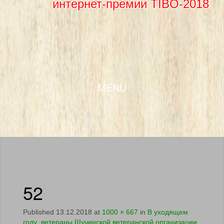
интернет-премии TIBO-2018
SKIP TO CONTENT
MENU
52
Published
13.12.2018
at
1000 × 667
in
В уходящем
году ветераны Щучинской ветеранской организации