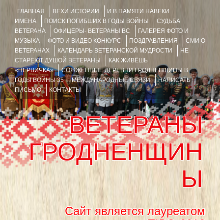
ГЛАВНАЯ
ВЕХИ ИСТОРИИ
И В ПАМЯТИ НАВЕКИ
ИМЕНА
ПОИСК ПОГИБШИХ В ГОДЫ ВОЙНЫ
СУДЬБА
ВЕТЕРАНА
ОФИЦЕРЫ- ВЕТЕРАНЫ ВС
ГАЛЕРЕЯ ФОТО И
МУЗЫКА
ФОТО И ВИДЕО КОНКУРС
ПОЗДРАВЛЕНИЯ
СМИ О
ВЕТЕРАНАХ
КАЛЕНДАРЬ ВЕТЕРАНСКОЙ МУДРОСТИ
НЕ
СТАРЕЮТ ДУШОЙ ВЕТЕРАНЫ
КАК ЖИВЁШЬ
«ПЕРВИЧКА»
СОЖЖЁННЫЕ ДЕРЕВНИ ГРОДНЕНЩИНЫ В
ГОДЫ ВОЙНЫ 35
МЕЖДУНАРОДНЫЕ СВЯЗИ
НАПИСАТЬ
ПИСЬМО
КОНТАКТЫ
ВЕТЕРАНЫ
ГРОДНЕНЩИН
Ы
Сайт является лауреатом