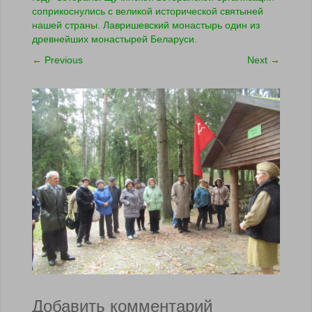
соприкоснулись с великой исторической святыней
нашей страны. Лавришевский монастырь один из
древнейших монастырей Беларуси.
←
Previous
Next
→
Добавить комментарий