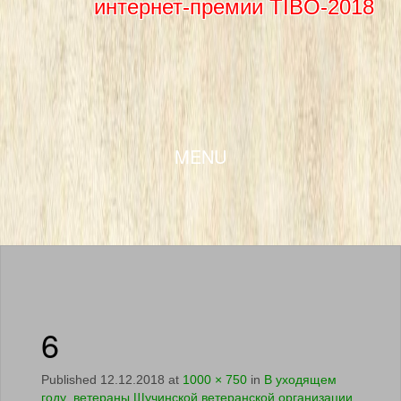
интернет-премии TIBO-2018
SKIP TO CONTENT
MENU
6
Published
12.12.2018
at
1000 × 750
in
В уходящем
году ветераны Щучинской ветеранской организации