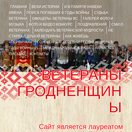
ГЛАВНАЯ
ВЕХИ ИСТОРИИ
И В ПАМЯТИ НАВЕКИ
ИМЕНА
ПОИСК ПОГИБШИХ В ГОДЫ ВОЙНЫ
СУДЬБА
ВЕТЕРАНА
ОФИЦЕРЫ- ВЕТЕРАНЫ ВС
ГАЛЕРЕЯ ФОТО И
МУЗЫКА
ФОТО И ВИДЕО КОНКУРС
ПОЗДРАВЛЕНИЯ
СМИ О
ВЕТЕРАНАХ
КАЛЕНДАРЬ ВЕТЕРАНСКОЙ МУДРОСТИ
НЕ
СТАРЕЮТ ДУШОЙ ВЕТЕРАНЫ
КАК ЖИВЁШЬ
«ПЕРВИЧКА»
СОЖЖЁННЫЕ ДЕРЕВНИ ГРОДНЕНЩИНЫ В
ГОДЫ ВОЙНЫ 35
МЕЖДУНАРОДНЫЕ СВЯЗИ
НАПИСАТЬ
ПИСЬМО
КОНТАКТЫ
ВЕТЕРАНЫ
ГРОДНЕНЩИН
Ы
Сайт является лауреатом