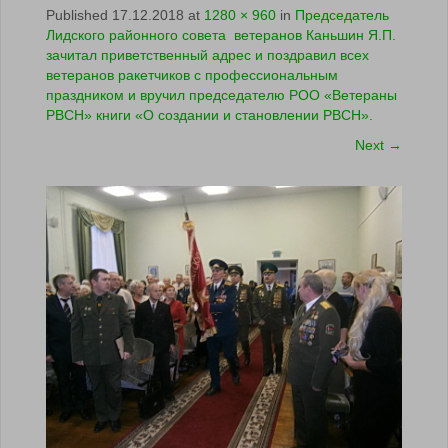
Published
17.12.2018
at
1280 × 960
in
Председатель
Лидского районного совета ветеранов Каньшин Я.П.
зачитал приветственный адрес и поздравил всех
ветеранов ракетчиков с профессиональным
праздником и вручил председателю РОО «Ветераны
РВСН» книги «О создании и становлении РВСН».
Next
→