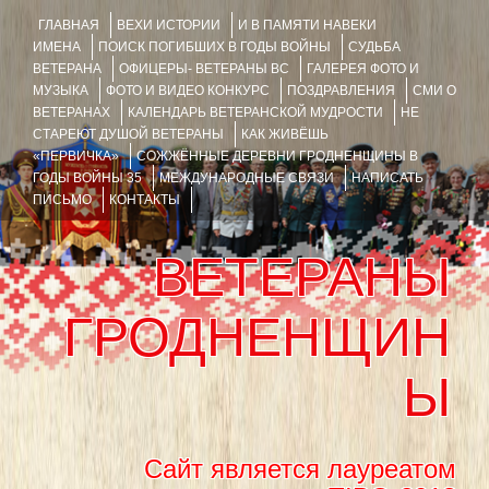
ГЛАВНАЯ
ВЕХИ ИСТОРИИ
И В ПАМЯТИ НАВЕКИ
ИМЕНА
ПОИСК ПОГИБШИХ В ГОДЫ ВОЙНЫ
СУДЬБА
ВЕТЕРАНА
ОФИЦЕРЫ- ВЕТЕРАНЫ ВС
ГАЛЕРЕЯ ФОТО И
МУЗЫКА
ФОТО И ВИДЕО КОНКУРС
ПОЗДРАВЛЕНИЯ
СМИ О
ВЕТЕРАНАХ
КАЛЕНДАРЬ ВЕТЕРАНСКОЙ МУДРОСТИ
НЕ
СТАРЕЮТ ДУШОЙ ВЕТЕРАНЫ
КАК ЖИВЁШЬ
«ПЕРВИЧКА»
СОЖЖЁННЫЕ ДЕРЕВНИ ГРОДНЕНЩИНЫ В
ГОДЫ ВОЙНЫ 35
МЕЖДУНАРОДНЫЕ СВЯЗИ
НАПИСАТЬ
ПИСЬМО
КОНТАКТЫ
ВЕТЕРАНЫ
ГРОДНЕНЩИН
Ы
Сайт является лауреатом