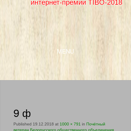
интернет-премии TIBO-2018
SKIP TO CONTENT
MENU
9 ф
Published
19.12.2018
at
1000 × 791
in
Почётный
ветеран Белорусского общественного объединения