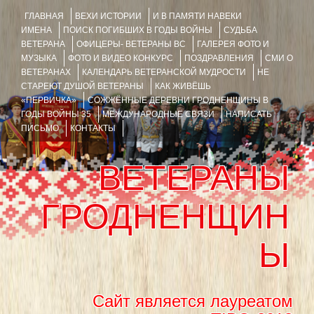
ГЛАВНАЯ
ВЕХИ ИСТОРИИ
И В ПАМЯТИ НАВЕКИ
ИМЕНА
ПОИСК ПОГИБШИХ В ГОДЫ ВОЙНЫ
СУДЬБА
ВЕТЕРАНА
ОФИЦЕРЫ- ВЕТЕРАНЫ ВС
ГАЛЕРЕЯ ФОТО И
МУЗЫКА
ФОТО И ВИДЕО КОНКУРС
ПОЗДРАВЛЕНИЯ
СМИ О
ВЕТЕРАНАХ
КАЛЕНДАРЬ ВЕТЕРАНСКОЙ МУДРОСТИ
НЕ
СТАРЕЮТ ДУШОЙ ВЕТЕРАНЫ
КАК ЖИВЁШЬ
«ПЕРВИЧКА»
СОЖЖЁННЫЕ ДЕРЕВНИ ГРОДНЕНЩИНЫ В
ГОДЫ ВОЙНЫ 35
МЕЖДУНАРОДНЫЕ СВЯЗИ
НАПИСАТЬ
ПИСЬМО
КОНТАКТЫ
ВЕТЕРАНЫ
ГРОДНЕНЩИН
Ы
Сайт является лауреатом